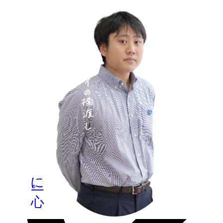
Y.S
2022年再入社
日本とタイの橋渡し
に一心。
MORE