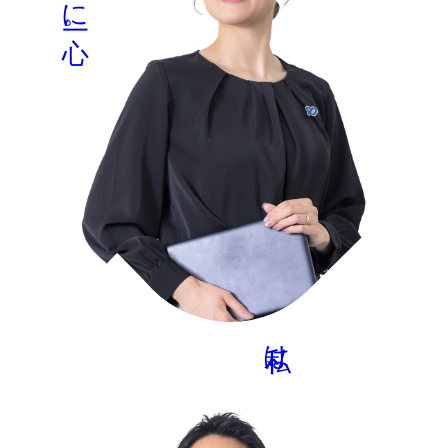
Win-Win-Win
に一心。
MORE
私は、
大阪支店
営業第2グループ
K.O
2021年 入社