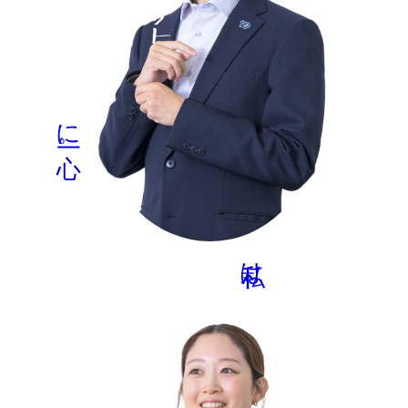
10年越しプロジェクト
に一心。
MORE
私は、
化学品第二部
K.K
2024年 入社