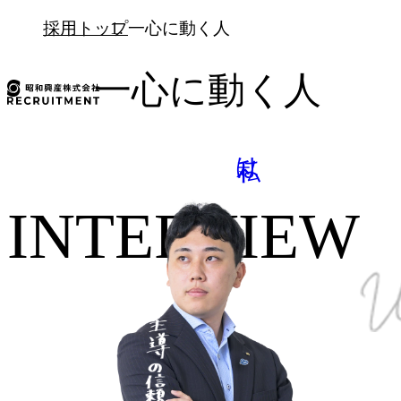
採用トップ
一心に動く人
一心に動く人
私は、
INTERVIEW
自分主導の信頼獲得