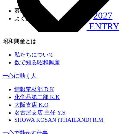
SHOWA KOSAN
募集要項
（THAILAND）
2027
よくある質問
ENTRY
R.M
2020年 入社
昭和興産とは
私たちについて
数で知る昭和興産
一心に動く人
情報電材部 D.K
化学品第二部 K.K
大阪支店 K.O
名古屋支店 主任 Y.S
SHOWA KOSAN (THAILAND) R.M
一心で動かす仕事