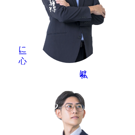
に一心。
MORE
私は、
情報電材部
D.K
2022年 入社