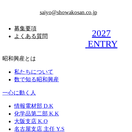
saiyo@showakosan.co.jp
募集要項
2027
よくある質問
ENTRY
昭和興産とは
私たちについて
数で知る昭和興産
一心に動く人
情報電材部 D.K
化学品第二部 K.K
大阪支店 K.O
名古屋支店 主任 Y.S