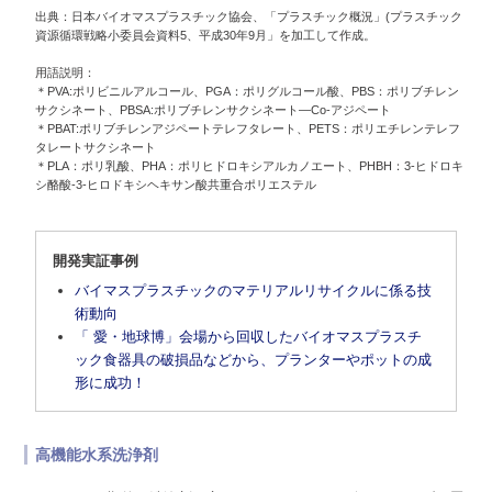
出典：日本バイオマスプラスチック協会、「プラスチック概況」(プラスチック
資源循環戦略小委員会資料5、平成30年9月」を加工して作成。
用語説明：
＊PVA:ポリビニルアルコール、PGA：ポリグルコール酸、PBS：ポリブチレン
サクシネート、PBSA:ポリブチレンサクシネート―Co-アジペート
＊PBAT:ポリブチレンアジペートテレフタレート、PETS：ポリエチレンテレフ
タレートサクシネート
＊PLA：ポリ乳酸、PHA：ポリヒドロキシアルカノエート、PHBH：3-ヒドロキ
シ酪酸‐3‐ヒロドキシヘキサン酸共重合ポリエステル
開発実証事例
バイマスプラスチックのマテリアルリサイクルに係る技
術動向
「 愛・地球博」会場から回収したバイオマスプラスチ
ック食器具の破損品などから、プランターやポットの成
形に成功！
高機能水系洗浄剤