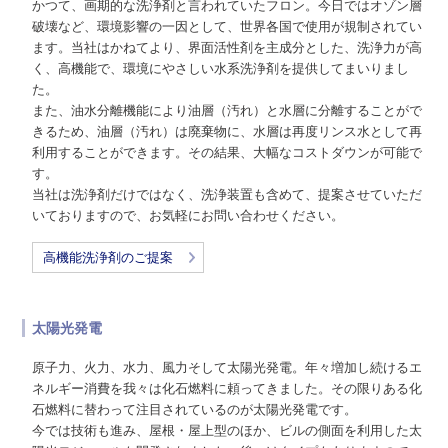
かつて、画期的な洗浄剤と言われていたフロン。今日ではオゾン層
破壊など、環境影響の一因として、世界各国で使用が規制されてい
ます。当社はかねてより、界面活性剤を主成分とした、洗浄力が高
く、高機能で、環境にやさしい水系洗浄剤を提供してまいりまし
た。
また、油水分離機能により油層（汚れ）と水層に分離することがで
きるため、油層（汚れ）は廃棄物に、水層は再度リンス水として再
利用することができます。その結果、大幅なコストダウンが可能で
す。
当社は洗浄剤だけではなく、洗浄装置も含めて、提案させていただ
いておりますので、お気軽にお問い合わせください。
高機能洗浄剤のご提案
太陽光発電
原子力、火力、水力、風力そして太陽光発電。年々増加し続けるエ
ネルギー消費を我々は化石燃料に頼ってきました。その限りある化
石燃料に替わって注目されているのが太陽光発電です。
今では技術も進み、屋根・屋上型のほか、ビルの側面を利用した太