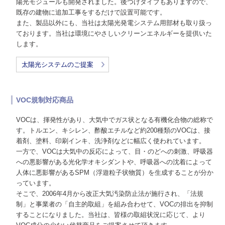
陽光モジュールも開発されました。後つけタイプもありますので、
既存の建物に追加工事をするだけで設置可能です。
また、製品以外にも、当社は太陽光発電システム用部材も取り扱っ
ております。当社は環境にやさしいクリーンエネルギーを提供いた
します。
太陽光システムのご提案
VOC規制対応商品
VOCは、揮発性があり、大気中でガス状となる有機化合物の総称で
す。トルエン、キシレン、酢酸エチルなど約200種類のVOCは、接
着剤、塗料、印刷インキ、洗浄剤などに幅広く使われています。
一方で、VOCは大気中の反応によって、目・のどへの刺激、呼吸器
への悪影響がある光化学オキシダントや、呼吸器への沈着によって
人体に悪影響があるSPM（浮遊粒子状物質）を生成することが分か
っています。
そこで、2006年4月から改正大気汚染防止法が施行され、「法規
制」と事業者の「自主的取組」を組み合わせて、VOCの排出を抑制
することになりました。当社は、皆様の取組状況に応じて、より