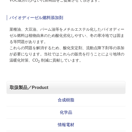
VOC成分の少ない代替商品をご提案させて頂きます。
バイオディーゼル燃料添加剤
菜種油、大豆油、パーム油等をメチルエステル化したバイオディー
ゼル燃料は植物由来のため酸化劣化しやすい、冬の寒冷地では固ま
る等問題があります。
これらの問題を解消するため、酸化安定剤、流動点降下剤等の添加
が必要になります。当社ではこれらの販売を行うことにより地球の
温暖化対策、CO
削減に貢献しています。
2
取扱製品／Product
合成樹脂
化学品
情報電材